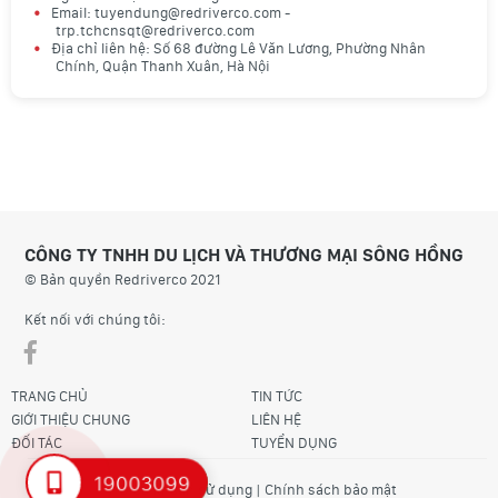
Email: tuyendung@redriverco.com -
trp.tchcnsqt@redriverco.com
Địa chỉ liên hệ: Số 68 đường Lê Văn Lương, Phường Nhân
Chính, Quận Thanh Xuân, Hà Nội
CÔNG TY TNHH DU LỊCH VÀ THƯƠNG MẠI SÔNG HỒNG
© Bản quyền Redriverco 2021
Kết nối với chúng tôi:
TRANG CHỦ
TIN TỨC
GIỚI THIỆU CHUNG
LIÊN HỆ
ĐỐI TÁC
TUYỂN DỤNG
19003099
Điều khoản sử dụng
|
Chính sách bảo mật