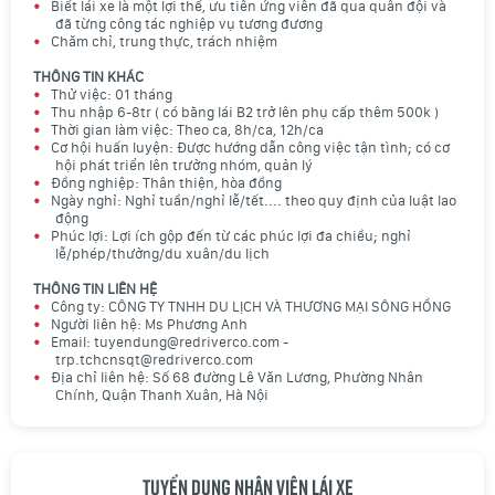
Biết lái xe là một lợi thế, ưu tiên ứng viên đã qua quân đội và
đã từng công tác nghiệp vụ tương đương
Chăm chỉ, trung thực, trách nhiệm
THÔNG TIN KHÁC
Thử việc: 01 tháng
Thu nhập 6-8tr ( có bằng lái B2 trở lên phụ cấp thêm 500k )
Thời gian làm việc: Theo ca, 8h/ca, 12h/ca
Cơ hội huấn luyện: Được hướng dẫn công việc tận tình; có cơ
hội phát triển lên trưởng nhóm, quản lý
Đồng nghiệp: Thân thiện, hòa đồng
Ngày nghỉ: Nghỉ tuần/nghỉ lễ/tết.... theo quy định của luật lao
động
Phúc lợi: Lợi ích gộp đến từ các phúc lợi đa chiều; nghỉ
lễ/phép/thưởng/du xuân/du lịch
THÔNG TIN LIÊN HỆ
Công ty: CÔNG TY TNHH DU LỊCH VÀ THƯƠNG MẠI SÔNG HỒNG
Người liên hệ: Ms Phương Anh
Email: tuyendung@redriverco.com -
trp.tchcnsqt@redriverco.com
Địa chỉ liên hệ: Số 68 đường Lê Văn Lương, Phường Nhân
Chính, Quận Thanh Xuân, Hà Nội
Tuyển dụng nhân viên lái xe