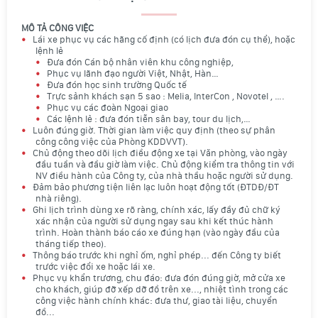
MÔ TẢ CÔNG VIỆC
Lái xe phục vụ các hãng cố định (có lịch đưa đón cụ thể), hoặc
lệnh lẻ
Đưa đón Cán bộ nhân viên khu công nghiệp,
Phục vụ lãnh đạo người Việt, Nhật, Hàn…
Đưa đón học sinh trường Quốc tế
Trực sảnh khách sạn 5 sao : Melia, InterCon , Novotel , ….
Phục vụ các đoàn Ngoại giao
Các lệnh lẻ : đưa đón tiễn sân bay, tour du lịch,…
Luôn đúng giờ. Thời gian làm việc quy định (theo sự phân
công công việc của Phòng KDDVVT).
Chủ động theo dõi lịch điều động xe tại Văn phòng, vào ngày
đầu tuần và đầu giờ làm việc. Chủ động kiểm tra thông tin với
NV điều hành của Công ty, của nhà thầu hoặc người sử dụng.
Đảm bảo phương tiện liên lạc luôn hoạt động tốt (ĐTDĐ/ĐT
nhà riêng).
Ghi lịch trình dùng xe rõ ràng, chính xác, lấy đầy đủ chữ ký
xác nhận của người sử dụng ngay sau khi kết thúc hành
trình. Hoàn thành báo cáo xe đúng hạn (vào ngày đầu của
tháng tiếp theo).
Thông báo trước khi nghỉ ốm, nghỉ phép... đến Công ty biết
trước việc đổi xe hoặc lái xe.
Phục vụ khẩn trương, chu đáo: đưa đón đúng giờ, mở cửa xe
cho khách, giúp đỡ xếp dỡ đồ trên xe..., nhiệt tình trong các
công việc hành chính khác: đưa thư, giao tài liệu, chuyển
đồ...