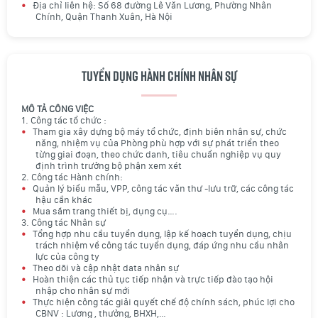
Địa chỉ liên hệ: Số 68 đường Lê Văn Lương, Phường Nhân
Chính, Quận Thanh Xuân, Hà Nội
Tuyển dụng Hành chính nhân sự
MÔ TẢ CÔNG VIỆC
1. Công tác tổ chức :
Tham gia xây dựng bộ máy tổ chức, định biên nhân sự, chức
năng, nhiệm vụ của Phòng phù hợp với sự phát triển theo
từng giai đoạn, theo chức danh, tiêu chuẩn nghiệp vụ quy
định trình trưởng bộ phận xem xét
2. Công tác Hành chính:
Quản lý biểu mẫu, VPP, công tác văn thư -lưu trữ, các công tác
hậu cần khác
Mua sắm trang thiết bị, dụng cụ….
3. Công tác Nhân sự
Tổng hợp nhu cầu tuyển dụng, lập kế hoạch tuyển dụng, chịu
trách nhiệm về công tác tuyển dụng, đáp ứng nhu cầu nhân
lực của công ty
Theo dõi và cập nhật data nhân sự
Hoàn thiện các thủ tục tiếp nhận và trực tiếp đào tạo hội
nhập cho nhân sự mới
Thực hiện công tác giải quyết chế độ chính sách, phúc lợi cho
CBNV : Lương , thưởng, BHXH,…