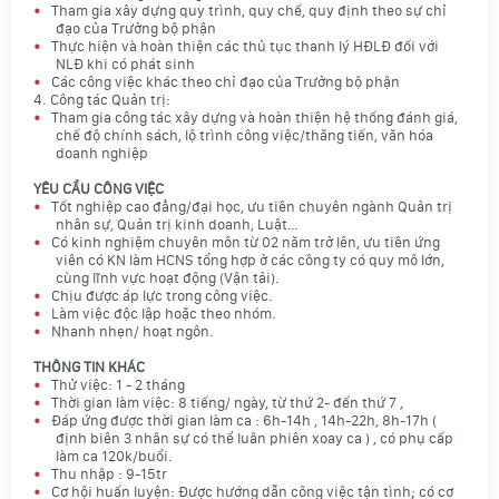
Tham gia xây dựng quy trình, quy chế, quy định theo sự chỉ
đạo của Trưởng bộ phận
Thực hiện và hoàn thiện các thủ tục thanh lý HĐLĐ đối với
NLĐ khi có phát sinh
Các công việc khác theo chỉ đạo của Trưởng bộ phận
4. Công tác Quản trị:
Tham gia công tác xây dựng và hoàn thiện hệ thống đánh giá,
chế độ chính sách, lộ trình công việc/thăng tiến, văn hóa
doanh nghiệp
YÊU CẦU CÔNG VIỆC
Tốt nghiệp cao đẳng/đại học, ưu tiên chuyên ngành Quản trị
nhân sự, Quản trị kinh doanh, Luật…
Có kinh nghiệm chuyên môn từ 02 năm trở lên, ưu tiên ứng
viên có KN làm HCNS tổng hợp ở các công ty có quy mô lớn,
cùng lĩnh vực hoạt động (Vận tải).
Chịu được áp lực trong công việc.
Làm việc độc lập hoặc theo nhóm.
Nhanh nhẹn/ hoạt ngôn.
THÔNG TIN KHÁC
Thử việc: 1 - 2 tháng
Thời gian làm việc: 8 tiếng/ ngày, từ thứ 2- đến thứ 7 ,
Đáp ứng được thời gian làm ca : 6h-14h , 14h-22h, 8h-17h (
định biên 3 nhân sự có thể luân phiên xoay ca ) , có phụ cấp
làm ca 120k/buổi.
Thu nhập : 9-15tr
Cơ hội huấn luyện: Được hướng dẫn công việc tận tình; có cơ