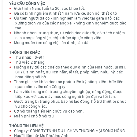
YÊU CẦU CÔNG VIỆC
Giới tính: Nam, tuổi từ 20, sức khỏe tốt.
Đã có kinh nghiệm ít nhất 1 năm rửa xe, dọn nội thất ô tô
Ưu tiên người đã có kinh nghiệm làm việc tại gara ô tô, các
xưởng dịch vụ của các hãng xe, không kinh nghiệm được đào
tạo
Nhanh nhẹn, trung thực, tư cách đạo đức tốt, có trách nhiệm
cao trong công việc, chịu được áp lực công việc.
Mong muốn tìm công việc ổn định, lâu dài
THÔNG TIN KHÁC
Thu nhập : 6-9tr
Thử việc 2 tháng.
Hưởng đầy đủ các chế độ theo quy định của Nhà nước: BHXH,
BHYT, sinh nhật, du lịch năm, lễ tết, phép năm, hiếu, hỷ, các
hoạt động nội bộ…
Tham gia các khóa đào tạo phát triển kỹ năng, kiến thức liên
quan công việc của Công ty
Làm việc trong môi trường chuyên nghiệp, năng động, được
tiếp xúc với các máy móc công nghệ hiện đại và tối tân.
Được trang bị trang phục bảo hộ lao động, hỗ trợ thiết bị phục
vụ cho công việc.
Cơ hội thăng tiến lên chức vụ cao hơn.
Miễn phí chỗ ở nội trú
THÔNG TIN LIÊN HỆ
Công ty: CÔNG TY TNHH DU LỊCH VÀ THƯƠNG MẠI SÔNG HỒNG
Người liên hệ: Ms Phương Anh