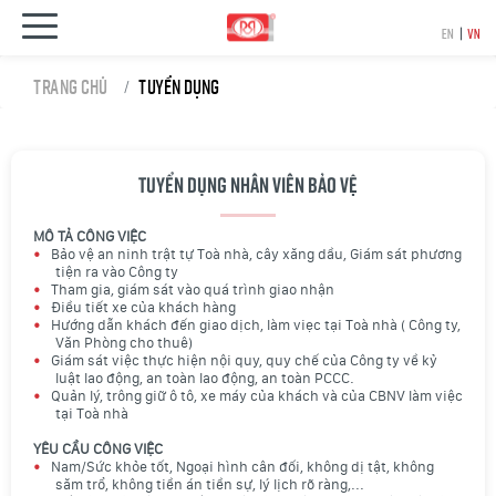
EN
|
VN
Trang chủ
Tuyển dụng
Tuyển dụng nhân viên bảo vệ
MÔ TẢ CÔNG VIỆC
Bảo vệ an ninh trật tự Toà nhà, cây xăng dầu, Giám sát phương
tiện ra vào Công ty
Tham gia, giám sát vào quá trình giao nhận
Điều tiết xe của khách hàng
Hướng dẫn khách đến giao dịch, làm viẹc tại Toà nhà ( Công ty,
Văn Phòng cho thuê)
Giám sát việc thực hiện nội quy, quy chế của Công ty về kỷ
luật lao động, an toàn lao động, an toàn PCCC.
Quản lý, trông giữ ô tô, xe máy của khách và của CBNV làm việc
tại Toà nhà
YÊU CẦU CÔNG VIỆC
Nam/Sức khỏe tốt, Ngoại hình cân đối, không dị tật, không
săm trổ, không tiền án tiền sự, lý lịch rõ ràng,...