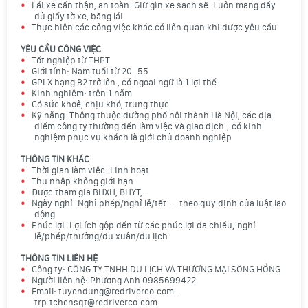
Lái xe cẩn thận, an toàn. Giữ gìn xe sạch sẽ. Luôn mang đầy
đủ giấy tờ xe, bằng lái
Thực hiện các công việc khác có liên quan khi được yêu cầu
YÊU CẦU CÔNG VIỆC
Tốt nghiệp từ THPT
Giới tính: Nam tuổi từ 20 -55
GPLX hạng B2 trở lên , có ngoại ngữ là 1 lợi thế
Kinh nghiệm: trên 1 năm
Có sức khoẻ, chịu khó, trung thực
Kỹ năng: Thông thuộc đường phố nội thành Hà Nội, các địa
điểm công ty thường đến làm việc và giao dịch.; có kinh
nghiệm phục vụ khách là giới chủ doanh nghiệp
THÔNG TIN KHÁC
Thời gian làm việc: Linh hoạt
Thu nhập không giới hạn
Được tham gia BHXH, BHYT,..
Ngày nghỉ: Nghỉ phép/nghỉ lễ/tết.... theo quy định của luật lao
động
Phúc lợi: Lợi ích gộp đến từ các phúc lợi đa chiều; nghỉ
lễ/phép/thưởng/du xuân/du lịch
THÔNG TIN LIÊN HỆ
Công ty: CÔNG TY TNHH DU LỊCH VÀ THƯƠNG MẠI SÔNG HỒNG
Người liên hệ: Phương Anh 0985699422
Email: tuyendung@redriverco.com -
trp.tchcnsqt@redriverco.com