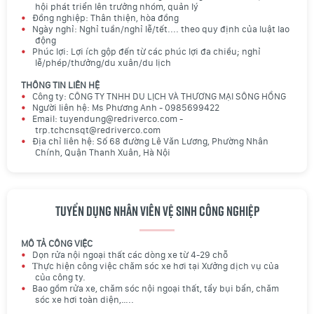
hội phát triển lên trưởng nhóm, quản lý
Đồng nghiệp: Thân thiện, hòa đồng
Ngày nghỉ: Nghỉ tuần/nghỉ lễ/tết.... theo quy định của luật lao
động
Phúc lợi: Lợi ích gộp đến từ các phúc lợi đa chiều; nghỉ
lễ/phép/thưởng/du xuân/du lịch
THÔNG TIN LIÊN HỆ
Công ty: CÔNG TY TNHH DU LỊCH VÀ THƯƠNG MẠI SÔNG HỒNG
Người liên hệ: Ms Phương Anh - 0985699422
Email: tuyendung@redriverco.com -
trp.tchcnsqt@redriverco.com
Địa chỉ liên hệ: Số 68 đường Lê Văn Lương, Phường Nhân
Chính, Quận Thanh Xuân, Hà Nội
Tuyển dụng nhân viên vệ sinh công nghiệp
MÔ TẢ CÔNG VIỆC
Dọn rửa nội ngoại thất các dòng xe từ 4-29 chỗ
Ƭhực hiện công việc chăm sóc xe hơi tại Xưởng dịch vụ của
củɑ công ty.
Bao gồm rửa xe, chăm sóc nội ngoại thất, tẩy bụi bẩn, chăm
sóc xe hơi toàn diện,…..