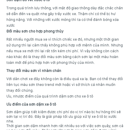
Trong quá trình lưu thông, với mật độ giao thông dày đặc chắc chắn
sẽ dẫn đến va quệt nhẹ gây trầy xước xe. Thậm chí có thể bị hư
hỏng nặng. Với những vết xước mỏng thì ta có thể đánh bóng xóa
xước
Đổi màu sơn cho hợp phong thủy
Rất nhiều người mua xe vì thích chiếc xe đó, nhưng một thời gian
sử dụng thì lại cảm thấy không phù hợp với mệnh của mình. Nhưng
nếu mua xe mới thì lại rất tốn kém chi phí. Vì vậy không còn cách
nào khác đó là thay đổi màu sơn bằng cách sơn lại một màu hoàn
toàn mới để phù hợp hơn với phong thủy của mình.
Thay đổi màu sơn vì nhàm chán
Với dân chơi xe đây không còn là điều quá xa lạ. Bạn có thể thay đổi
liên tục màu sơn theo trend mới hoặc vì sở thích cá nhân muốn
thay đổi chúng.
Ưu, nhược điểm của quá trình dặm sơn cho xe ô tô
Ưu điểm của sơn dặm xe ô tô
Sơn dặm giúp tiết kiệm được chi phí do vị trí nào bị hư hỏng thì sẽ
sơn tại vị trí đó. Đây là giải pháp tối ưu giúp xử lý xe ô tô bị xước
nhẹ.
Thời gian sơn dặm nhanh hơn rất nhiều so với việc sơn quây, sơn cả