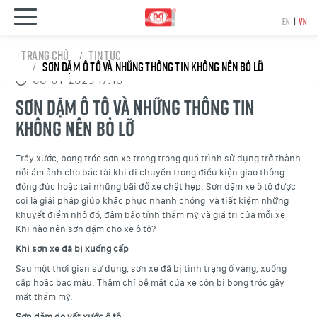
EN
|
VN
Trang chủ
Tin tức
SƠN DẶM Ô TÔ VÀ NHỮNG THÔNG TIN KHÔNG NÊN BỎ LỠ
06-01-2025 17:18
SƠN DẶM Ô TÔ VÀ NHỮNG THÔNG TIN
KHÔNG NÊN BỎ LỠ
Trầy xước, bong tróc sơn xe trong trong quá trình sử dụng trở thành
nỗi ám ảnh cho bác tài khi di chuyển trong điều kiện giao thông
đông đúc hoặc tại những bãi đỗ xe chật hẹp. Sơn dặm xe ô tô được
coi là giải pháp giúp khắc phục nhanh chóng và tiết kiệm những
khuyết điểm nhỏ đó, đảm bảo tính thẩm mỹ và giá trị của mỗi xe
Khi nào nên sơn dặm cho xe ô tô?
Khi sơn xe đã bị xuống cấp
Sau một thời gian sử dụng, sơn xe đã bị tình trạng ố vàng, xuống
cấp hoặc bạc màu. Thậm chí bề mặt của xe còn bị bong tróc gây
mất thẩm mỹ.
Sơn dặm do vết xước ô tô