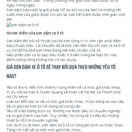
xe hay sơn đổi màu. Thông thường thời gian sơn dặm được xử lý
ngay trong ngày.
Sơn dặm xóa xước là giải pháp tối ưu khi xe của bạn có những vết
xước nhẹ vừa giảm được chi phí lại vừa tiết kiệm được thời gian chờ
đợi.
Nhược điểm của sơn dặm xe ô tô
Sơn dặm đòi hỏi kỹ thuật cao do sơn từng vị trí nên cần phải đảm
bảo chuẩn màu. Lời khuyên đó là bạn nên đến địa chỉ sơn vá xe ô tô
uy tín để họ pha sơn theo đúng mã màu chuẩn của xe.
Nếu phần sơn cũ bị bạc màu hoặc ố ở bên trong bề mặt thì việc
đánh bóng cũng không còn có tác dụng.
Giá sơn dặm xe ô tô sẽ thay đổi dựa theo những yếu tố
nào?
Yếu tố địa lý: Mỗi tỉnh thành/ vùng miền sẽ có mức giá khác nhau.
Ví dụ rửa xe máy ở Tuyên Quang sẽ khác với Hà Nội và Thành phố
Hồ Chí Minh.
Loại xe: Mỗi loại xe sẽ có mức giá khác nhau. Ví dụ dòng xe cao cấp
sẽ có giá cao hơn so với dòng xe trung cấp.
Yếu tố chất lượng dịch vụ: Những nơi được đầu tư chuyên nghiệp
sẽ có giá thành cao hơn. Tuy nhiên, họ cũng sẽ có đầy đủ những
thiết bị hỗ trợ chuyên nghiệp.
Các dịch vụ đi kèm: sơn dặm xe ô tô có từng gói dịch vụ khác nhau.
Từng chi tiết sẽ có một mức giá khác nhau.